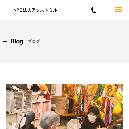
内
容
NPO法人アシストミル
を
ス
キ
ッ
Blog
プ
ブログ