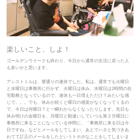
楽しいこと、しよ！
ゴールデンウイークも終わり、今日から通常の生活に戻った人
も多いかと思います。
アシストミルは、暦通りの連休でした。私は、通常でも火曜日
と水曜日は事務所に行かず、火曜日は休み、水曜日は2時間の在
宅勤務となっているので、連休も一日増えただけ？みたいな感
じで。。。でも、休みが続くと曜日の感覚がなくなってくるの
で、今日は何曜日？と一瞬わからなくなったりします。先日も
休み明けの金曜日を、月曜日と勘違いしていつも第２月曜日に
事務所に来ることになっている仲間に、「事務所に来る日は今
日ですね」などとメールをしてしまい、あとでハタと気づきあ
わてて訂正のメールをしたというトホホなことをしてしまいま