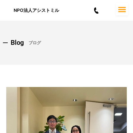
内
容
NPO法人アシストミル
を
ス
キ
ッ
Blog
プ
ブログ