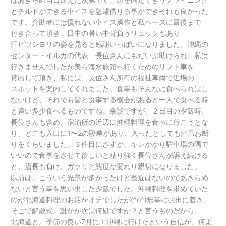
と
チルド
ができる
車
イス
を
急遽
借
りる
事
ができそれも
良
かった
です。
介助者
には
慣
れない
車
イス
操作
と
私
ペース
に
最後
まで
付き合
って
頂
き、
日中
の
暑
い
中
背負う
リュック
もあり
汗
ビツシヨリ
の
姿
を
見
ると
感謝
いっぱいになりました。
沖縄
の
センター
・
イルカ
の
代表
、
長
位
さんにもだいぶ
助
けられ、
私
は
行
きませんでしたが
美
ら
海
水族館
へ
行
くための
リフト車
を
貸出して
頂
き、
私
には、
長
位
さん
所有
の
福祉
車両
で
近場
の
スポット
を
案内
してくれました。
食事
もそんなに
食
べられはし
ないけど、それでも
皆
と
食事
する
機会
があると
一人
で
食
べる
時
と
違
い
多少
食
べるものですね。
余談
ですが、
２日目
の
夕飯
時
、
長
位
さんも
含
め、
宿泊所
の
近辺
に
沖縄
料理
を
食
べに
行
こうとな
り、どこも
入口
に1〜2の
段差
があり、
入
ったとしても
満席
お
断
りをくらいました。３
件目
にさすが、
キレ
かかり
駐車場
の
隅
で
いいので
食事
をさせて
欲
しいと
粘り強
く
長
位
さんが
訴
え
続
ける
と、
店長
も
負
け、
ガラリ
と
態度
が
変
わり
親切
になりました。
以前
は、こういう
光景
が
多
かったけど
最近
はないのであきらめ
ないと
言う
事
を
思
い
出
した
夕飯
でした。
沖縄
料理
を
求
めていた
のが
北海道
料理
のお
店
が
オチ
でしたが(^o^)
無事
に
羽田
に
着
き、
そこで
解散式
。
誰
かが
次
は
何処
ですか？と
言
うものだから、
北海道
と。
季節
の
良い
7
月
に！
沖縄
に
行
けたという
自信
が、
何
よ