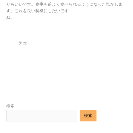
りもいいです。
食事
も
前
より
食
べられるようになった
気
がしま
す。これを
良い
契機
にしたいです
ね。
岩本
←
前のブログ
次のブログ
→
検索
検索