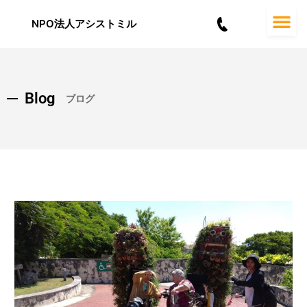
内
容
NPO法人アシストミル
を
ス
キ
ッ
Blog
プ
ブログ