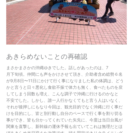
あきらめないことの再確認
まさかまさかの
沖縄
ゆきでした。
話
しがあったのは、7
月
下旬
頃
。
仲間
にも
声
をかけさせて
頂
き、
介助
者含
め
総勢
６名
が9
月
8
日
〜11
日
にかけて
行
く
事
になりました
私
の
体調
は、どう
かと
言
うと
日々
悪化
し
食欲
不振
で
体力
も
無
く、
食
べたものを
戻
してしまう
回数
も
増
え、こんな
調子
で
沖縄
に
行
けるのかなと
不安
でした。しかし、
誰
一人
行
かなくてもと
言
う
人
はいなく、
それが
後押
しにもなり
今回
は、
観光
目的
でなく
沖縄
に
行く
事
だ
けを
目的
にし、
皆
と
別
行動
し
自分
の
ペース
で
行く
事
を
割り切
る
事
ができ、
皆
も
分
かってくれていた
矢先
に、
今度
は
当日
台風
が
関東
を
直撃
し、
新幹線
の
運休
予報
も
出
ていてこれは
無理
だとほ
ぼあきらめ
当日
迎
えた
次第
です。
頭
を
固定
でき
リクライニング